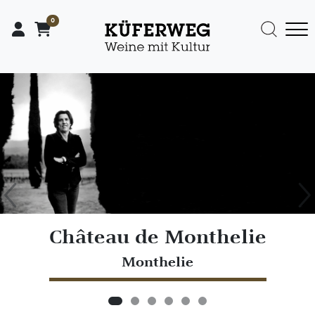
0
Previous
Ne
Château de Monthelie
Monthelie