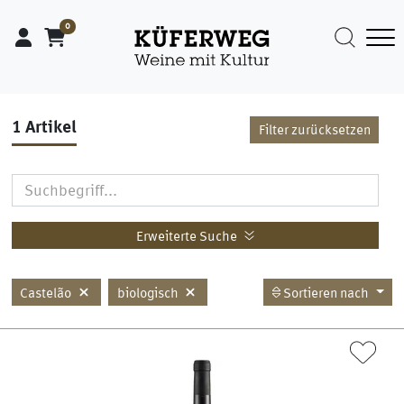
0
1
Artikel
Filter zurücksetzen
Erweiterte Suche
Castelão
biologisch
Sortieren nach