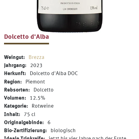
Dolcetto d'Alba
Weingut
:
Brezza
Jahrgang
:
2023
Herkunft
:
Dolcetto d'Alba DOC
Region
:
Piemont
Rebsorten
:
Dolcetto
Volumen
:
12.5%
Kategorie
:
Rotweine
Inhalt
:
75 cl
Originalgebinde
:
6
Bio-Zertifizierung
:
biologisch
Ideale Trinkreife
:
jetzt bis vier Jahre nach der Ernte